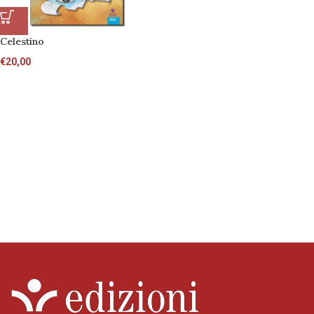
Celestino
€
20,00