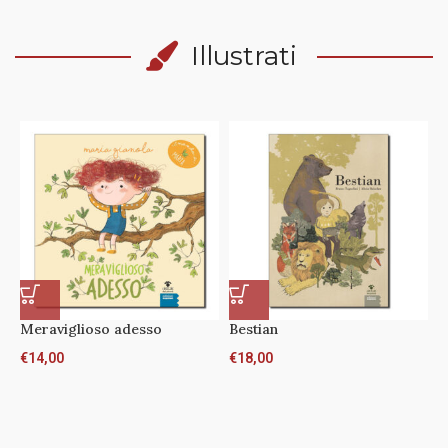
Illustrati
Meraviglioso adesso
Bestian
€
14,00
€
18,00
A
T
€