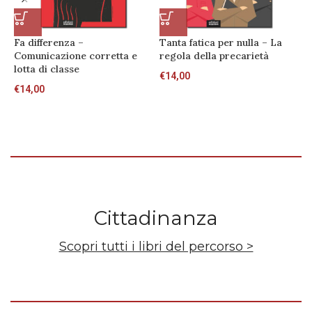
Fa differenza –
Tanta fatica per nulla – La
L
Comunicazione corretta e
regola della precarietà
v
lotta di classe
€
14,00
€
€
14,00
Cittadinanza
Scopri tutti i libri del percorso >