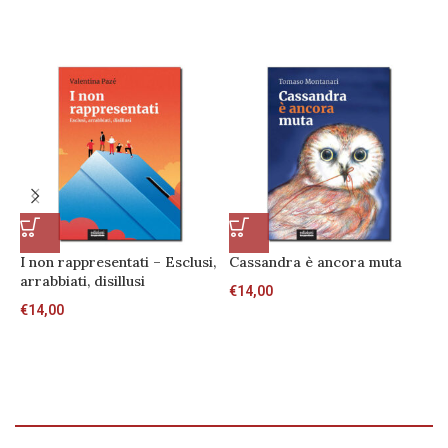
I non rappresentati – Esclusi,
Cassandra è ancora muta
I
arrabbiati, disillusi
U
€
14,00
c
€
14,00
€