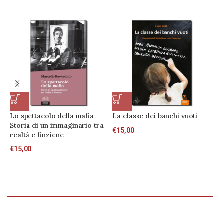
Lo spettacolo della mafia –
La classe dei banchi vuoti
V
Storia di un immaginario tra
€
15,00
€
realtà e finzione
€
15,00