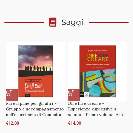
Saggi
Fare il pane per gli altri –
Dire fare creare –
F
Gruppo e accompagnamento
Esperienze espressive a
C
nell’esperienza di Comunità
scuola – Primo volume: Arte
l
€
12,00
€
14,00
€