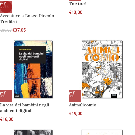
Toc toc!
-5%
€
13,00
Avventure a Bosco Piccolo –
Tre libri
€
37,05
€
39,00
La vita dei bambini negli
Animalicomio
ambienti digitali
€
19,00
€
16,00