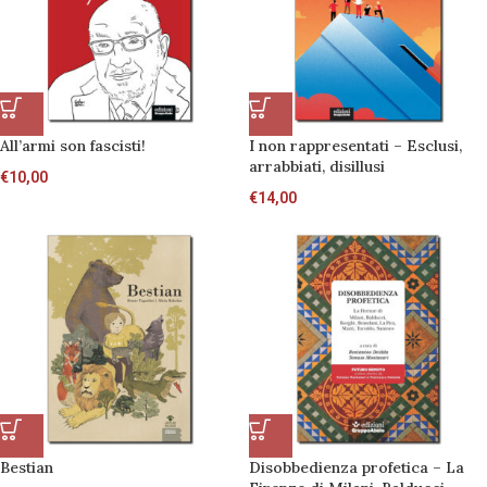
All’armi son fascisti!
I non rappresentati – Esclusi,
arrabbiati, disillusi
€
10,00
€
14,00
Bestian
Disobbedienza profetica – La