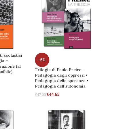
ti scolastici
-5%
gia e
ruzione (al
Trilogia di Paulo Freire –
ibile)
Pedagogia degli oppressi •
Pedagogia della speranza •
Pedagogia dell’autonomia
€
44,65
€
47,00