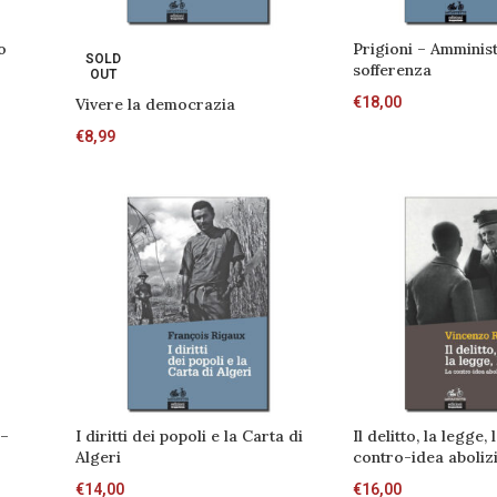
o
Prigioni – Amminist
SOLD
sofferenza
OUT
€
18,00
Vivere la democrazia
€
8,99
 –
I diritti dei popoli e la Carta di
Il delitto, la legge,
5
Algeri
contro-idea aboliz
€
14,00
€
16,00