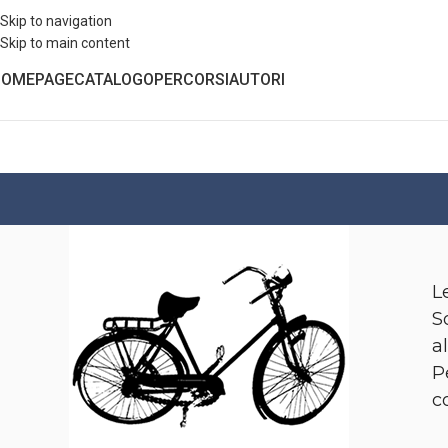
Skip to navigation
Skip to main content
HOMEPAGE
CATALOGO
PERCORSI
AUTORI
L
S
a
P
c