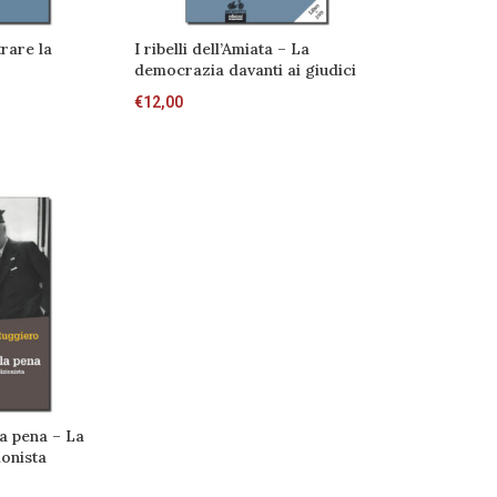
rare la
I ribelli dell’Amiata – La
democrazia davanti ai giudici
€
12,00
 la pena – La
ionista