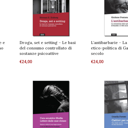
e e
Droga, set e setting – Le basi
L’antibarbarie – L
no
del consumo controllato di
etico-politica di Ga
sostanze psicoattive
secolo
€
24,00
€
24,00