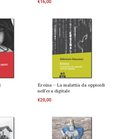
€
16,00
t
Eroina – La malattia da oppioidi
nell’era digitale
€
20,00