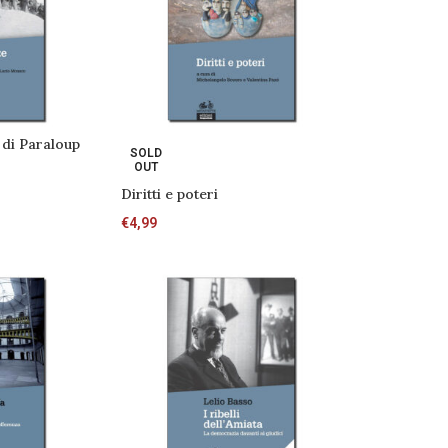
 di Paraloup
SOLD
OUT
Diritti e poteri
€
4,99