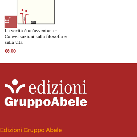
La verità è un’avventura –
Conversazioni sulla filosofia e
sulla vita
€
8,00
Edizioni Gruppo Abele