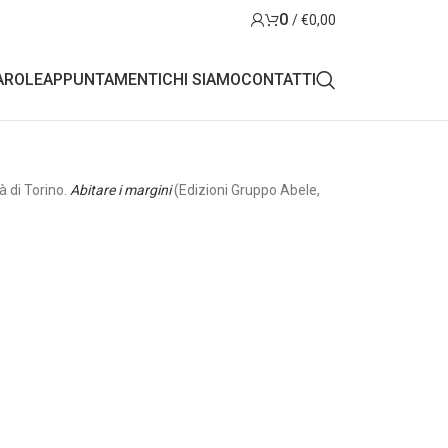
0
/
€
0,00
AROLE
APPUNTAMENTI
CHI SIAMO
CONTATTI
à di Torino.
Abitare i margini
(Edizioni Gruppo Abele,