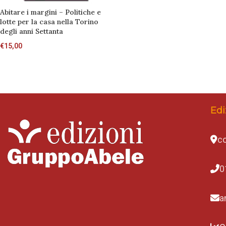
Abitare i margini – Politiche e
lotte per la casa nella Torino
degli anni Settanta
€
15,00
Edi
co
0
a