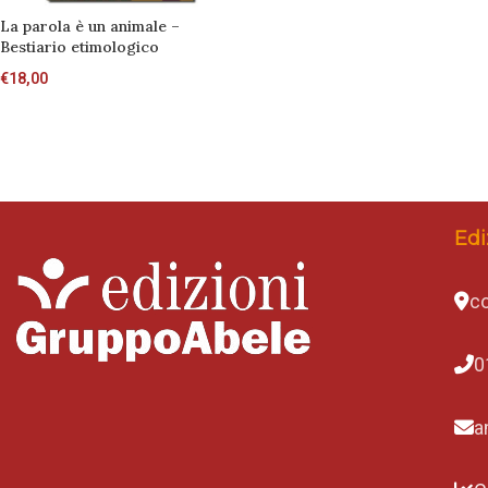
La parola è un animale –
Bestiario etimologico
€
18,00
Edi
co
0
a