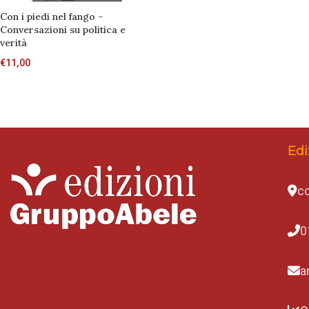
Con i piedi nel fango –
Conversazioni su politica e
verità
€
11,00
Edi
co
0
a