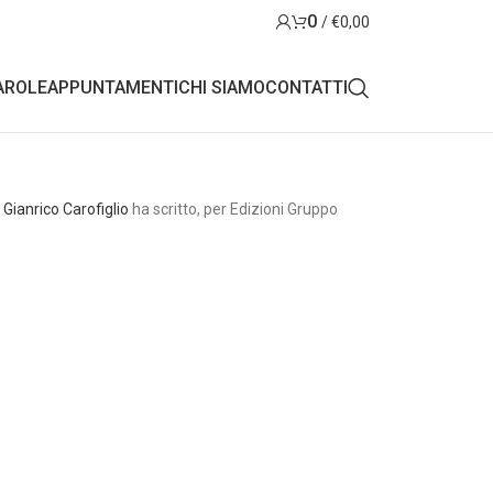
0
/
€
0,00
AROLE
APPUNTAMENTI
CHI SIAMO
CONTATTI
a
Gianrico Carofiglio
ha scritto, per Edizioni Gruppo