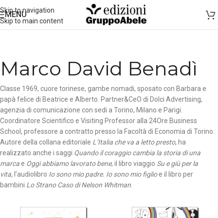
Skip to navigation
MENU
Skip to main content
Marco David Benadì
Classe 1969, cuore torinese, gambe nomadi, sposato con Barbara e
papà felice di Beatrice e Alberto. Partner&CeO di Dolci Advertising,
agenzia di comunicazione con sedi a Torino, Milano e Parigi.
Coordinatore Scientifico e Visiting Professor alla 24Ore Business
School, professore a contratto presso la Facoltà di Economia di Torino.
Autore della collana editoriale
L’Italia che va a letto presto
, ha
realizzato anche i saggi
Quando il coraggio cambia la storia di una
marca
e
Oggi abbiamo lavorato bene
, il libro viaggio
Su e giù per la
vita,
l’audiolibro
Io sono mio padre. Io sono mio figlio
e il libro per
bambini
Lo Strano Caso di Nelson Whitman
.