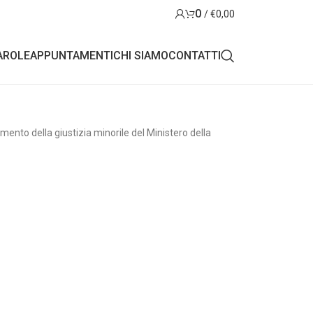
0
/
€
0,00
AROLE
APPUNTAMENTI
CHI SIAMO
CONTATTI
mento della giustizia minorile del Ministero della