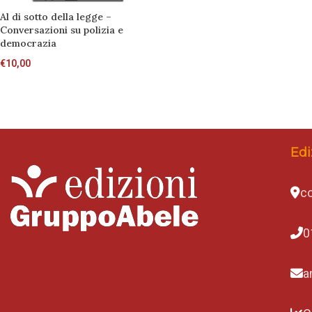
Al di sotto della legge –
Conversazioni su polizia e
democrazia
€
10,00
Edi
co
0
a