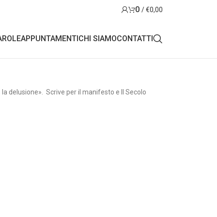
0
/
€
0,00
AROLE
APPUNTAMENTI
CHI SIAMO
CONTATTI
la delusione». Scrive per il manifesto e Il Secolo