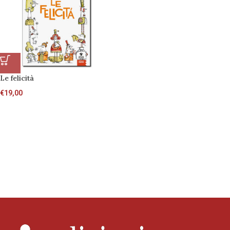
Le felicità
€
19,00