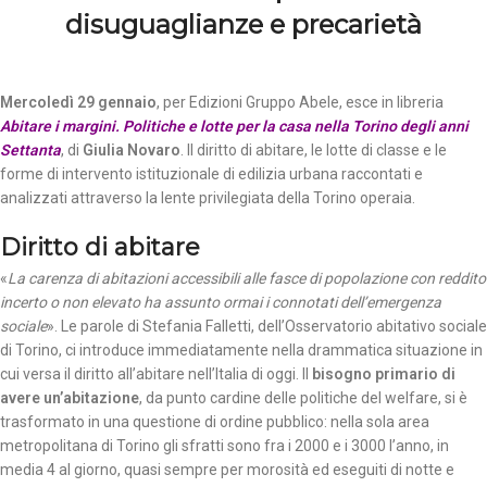
disuguaglianze e precarietà
Mercoledì 29 gennaio
, per Edizioni Gruppo Abele, esce in libreria
Abitare i margini. Politiche e lotte per la casa nella Torino degli anni
Settanta
, di
Giulia Novaro
. Il diritto di abitare, le lotte di classe e le
forme di intervento istituzionale di edilizia urbana raccontati e
analizzati attraverso la lente privilegiata della Torino operaia.
Diritto di abitare
«
La carenza di abitazioni accessibili alle fasce di popolazione con reddito
incerto o non elevato ha assunto ormai i connotati dell’emergenza
sociale
». Le parole di Stefania Falletti, dell’Osservatorio abitativo sociale
di Torino, ci introduce immediatamente nella drammatica situazione in
cui versa il diritto all’abitare nell’Italia di oggi. Il
bisogno primario di
avere un’abitazione
, da punto cardine delle politiche del welfare, si è
trasformato in una questione di ordine pubblico: nella sola area
metropolitana di Torino gli sfratti sono fra i 2000 e i 3000 l’anno, in
media 4 al giorno, quasi sempre per morosità ed eseguiti di notte e