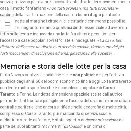
senza preavviso per evitare i picchetti anti-sfratto dei movimenti per la
casa. Il motto fanfaniano «
non tutti proletari, ma tutti proprietari
»,
cardine della trasformazione della casa in
bene rifugio
per il ceto
medio, mette al margine i cittadini e le cittadine con meno possibilità,
così come i migranti, minando qualsiasi diritto essenziale ad avere un
tetto sulla testa e inducendo una lotta fra ultimi e penultimi per
l’accesso a case popolari sovraffollate e inadeguate. «
La casa, ben
distante dall’essere un diritto o un servizio sociale, rimane uno dei più
forti meccanismi di esclusione ed emarginazione nella società
».
Memoria e storia delle lotte per la casa
Giulia Novaro analizza le politiche – e le
non politiche
– per l’edilizia
pubblica dagli anni ’60 del boom economico fino a oggi. Lo fa attraverso
una lente molto specifica che è il complesso popolare di
Corso
Taranto
a Torino. La ridotta dimensione spaziale scelta dall’autrice
permette di affrontare più agilmente l’acuirsi del divario fra aree urbani
centrali e periferie, che ancora si riflette nella geografia di molte città. Il
complesso di Corso Taranto, pur mancando di servizi, scuole,
addirittura strade asfaltate, è stato oggetto di
risemantizzazione
da
parte dei suoi abitanti: movimenti “
dal basso
” e un clima di