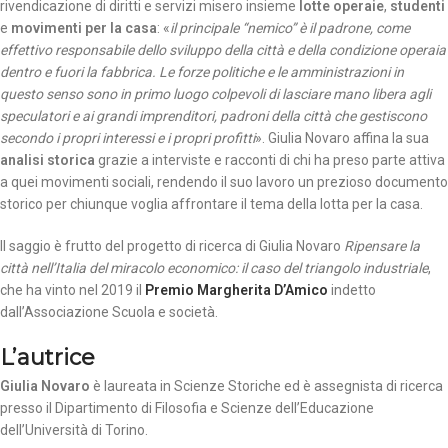
rivendicazione di diritti e servizi misero insieme
lotte operaie
,
studenti
e
movimenti per la casa
: «
il principale “nemico” è il padrone, come
effettivo responsabile dello sviluppo della città e della condizione operaia
dentro e fuori la fabbrica. Le forze politiche e le amministrazioni in
questo senso sono in primo luogo colpevoli di lasciare mano libera agli
speculatori e ai grandi imprenditori, padroni della città che gestiscono
secondo i propri interessi e i propri profitti
». Giulia Novaro affina la sua
analisi storica
grazie a interviste e racconti di chi ha preso parte attiva
a quei movimenti sociali, rendendo il suo lavoro un prezioso documento
storico per chiunque voglia affrontare il tema della lotta per la casa.
Il saggio è frutto del progetto di ricerca di Giulia Novaro
Ripensare la
città nell’Italia del miracolo economico: il caso del triangolo industriale
,
che ha vinto nel 2019 il
Premio Margherita D’Amico
indetto
dall’Associazione Scuola e società.
L’autrice
Giulia Novaro
è laureata in Scienze Storiche ed è assegnista di ricerca
presso il Dipartimento di Filosofia e Scienze dell’Educazione
dell’Università di Torino.