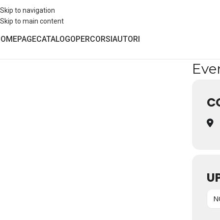
Skip to navigation
Skip to main content
HOMEPAGE
CATALOGO
PERCORSI
AUTORI
Even
C
U
N