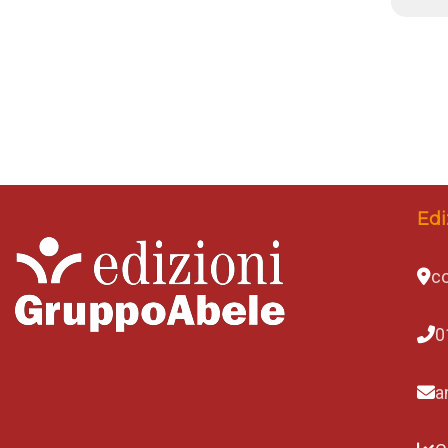
Edi
co
0
a