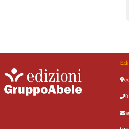
Edi
co
0
a