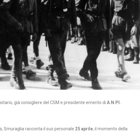
itario, già consigliere del CSM e presidente emerito di
A.N.P.I.
o
, Smuraglia racconta il suo personale
25 aprile
, il momento della