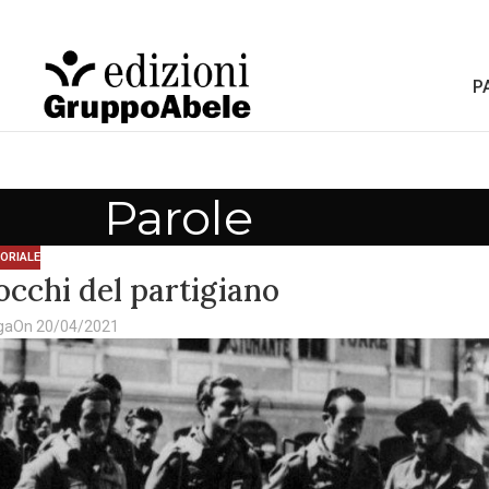
P
Parole
TORIALE
i occhi del partigiano
ga
On 20/04/2021