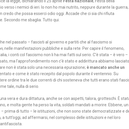
ce la legge, dichiarando il 25 aprile
Festa nazionale
, Festa della
o verso i nemici di ieri. Io non ho mai nutrito, neppure durante la guerra,
 credo che possa esserci odio oggi. Accade che ci sia chi rifiuta
e. Secondo me sbaglia. Tutto qui.
he nel passato – fascisti al governo e partiti che al fascismo si
on
, nelle manifestazioni pubbliche e sulla rete. Per capire il fenomeno,
a, i conti col fascismo non li ha mai fatti sul serio. C’è stata – è vero –
ato, ma l’approfondimento non c’è stato e addirittura abbiamo lasciato
care non è stata solo una necessaria epurazione;
è mancato anche un
entato e come è stato recepito dal popolo durante il ventennio. Su
tere ordine tra le due correnti di chi sosteneva che tutti erano stati fasci
e tale, nulla di serio.
i una vera e dura dittatura, anche se con aspetti, talora, grotteschi. È stat
ino, e molta gente ha perso la vita, soldati mandati a morire. Ebbene, un
– prima di tutto – le istituzioni, che non sono state democratizzate e d
 tutt’oggi, ad affermarsi, nel complesso delle istituzioni e nel loro
antifascista.