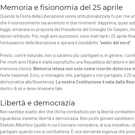
Memoria e fisionomia del 25 aprile
Quando la Festa della Liberazione venne istituzionalizzata fu per me
che il riconoscimento sia avvenuto in due momenti: dapprima, quasi subi
legge, emanata su proposta del Presidente del Consiglio De Gasperi, che 
riposo retribuito. Poi, negli anni successivi, sono stati tanti i 25 aprile 
l’entusiasmo della liberazione e spirava il cosiddetto “
vento del nord
”.
Presto, com’è naturale, non ci saranno più i partigiani e, in genere, i comba
Per molti anni l’Italia è stata soprattutto una Repubblica del dolore e d
memoria storica.
Memoria intesa non solo come ricordo doloroso
feste nazionali. Ecco, io immagino che, partigiani o non partigiani, il 2
democratica alla Resistenza.
La nostra Costituzione è nata dalla Res
dentro di sé e deve rimanere tale.
Libertà e democrazia
Non sarebbe esatto dire che chi ha combattuto per la libertà combatteva s
riguardava, insieme, libertà e democrazia. Ben pochi giovani sarebbero sta
Statuto Albertino (quello in cui il sovrano concedeva, di sua iniziativa, i 
partigiani quando non si combatteva. È una domanda ingenua che pre