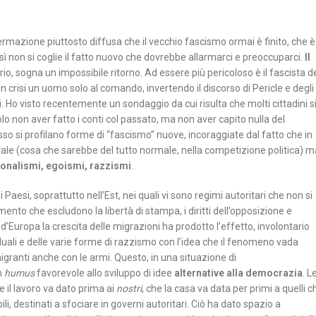
ffermazione piuttosto diffusa che il vecchio fascismo ormai è finito, che è
 non si coglie il fatto nuovo che dovrebbe allarmarci e preoccuparci.
Il
ario, sogna un impossibile ritorno. Ad essere più pericoloso è il fascista d
n crisi un uomo solo al comando, invertendo il discorso di Pericle e degli
. Ho visto recentemente un sondaggio da cui risulta che molti cittadini s
olo non aver fatto i conti col passato, ma non aver capito nulla del
so si profilano forme di “fascismo” nuove, incoraggiate dal fatto che in
ale (cosa che sarebbe del tutto normale, nella competizione politica) m
zionalismi, egoismi, razzismi
.
Paesi, soprattutto nell’Est, nei quali vi sono regimi autoritari che non si
to che escludono la libertà di stampa, i diritti dell’opposizione e
’Europa la crescita delle migrazioni ha prodotto l’effetto, involontario
iduali e delle varie forme di razzismo con l’idea che il fenomeno vada
migranti anche con le armi. Questo, in una situazione di
n
humus
favorevole allo sviluppo di idee
alternative alla democrazia
. L
che il lavoro va dato prima ai
nostri
, che la casa va data per primi a quelli c
li, destinati a sfociare in governi autoritari. Ciò ha dato spazio a