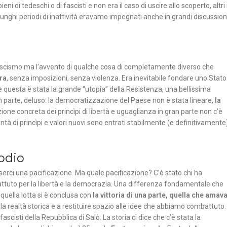
eni di tedeschi o di fascisti e non era il caso di uscire allo scoperto, altri 
lunghi periodi di inattività eravamo impegnati anche in grandi discussioni
el fascismo ma l’avvento di qualche cosa di completamente diverso che
ra
, senza imposizioni, senza violenza. Era inevitabile fondare uno Stato
e questa è stata la grande “utopia” della Resistenza, una bellissima
, in parte, deluso: la democratizzazione del Paese non è stata lineare,
la
zione concreta dei princìpi di libertà e uguaglianza in gran parte non c’è
ontà di princìpi e valori nuovi sono entrati stabilmente (e definitivamente
 odio
erci una pacificazione. Ma quale pacificazione? C’è stato chi ha
ttuto per la libertà e la democrazia. Una differenza fondamentale che
uella lotta si è conclusa con
la vittoria di una parte, quella che amav
a realtà storica e a restituire spazio alle idee che abbiamo combattuto.
scisti della Repubblica di Salò. La storia ci dice che c’è stata la