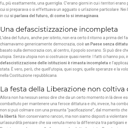
fu, più esattamente, una guerriglia. C’erano giorni in cui i territori erano pi
cui si preparava o si effettuava un agguato o un’azione particolare. Nei 
in cui
si parlava del futuro, di come lo si immaginava
.
Una defascistizzazione incompleta
L’idea del futuro, anche per istinto, non era certo il ritorno a prima d
chiamavamo genericamente democrazia, cioè
un Paese senza dittatu
basato sulla democrazia con, al centro, il popolo sovrano. Si può dire ch
utopia. Senza utopia non si costruisce quasi niente. I fatti ci hanno poi
defascistizzazione delle istituzioni è rimasta incompleta
e l’applica
stata. È vero, però, che quell’utopia, quei sogni, quelle speranze e la vol
nella Costituzione repubblicana.
La festa della Liberazione non coltiva
Allora non ha nessun senso dire che da un certo momento in là deve ess
combattuto per mantenere una feroce dittatura e chi, invece, ha comba
non si può colmare con una presunta “pacificazione”, dal momento che q
la libertà
. Non conserviamo rancori, ma non siamo disposti a violentare l
un’assurdità pensare che sia venuta meno la differenza tra partigiani e fa