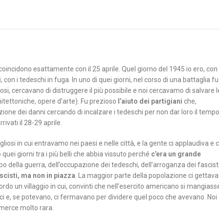
 coincidono esattamente con il 25 aprile. Quel giorno del 1945 io ero, con 
i
, con i tedeschi in fuga. In uno di quei giorni, nel corso di una battaglia fu
dosi, cercavano di distruggere il più possibile e noi cercavamo di salvare l
chitettoniche, opere d’arte). Fu prezioso
l’aiuto dei partigiani
che,
tazione dei danni cercando di incalzare i tedeschi per non dar loro il temp
ivati il 28-29 aprile.
iosi in cui entravamo nei paesi e nelle città, e la gente ci applaudiva e c
quei giorni tra i più belli che abbia vissuto perché
c’era un grande
ubo della guerra, dell’occupazione dei tedeschi, dell’arroganza dei fascist
scisti, ma non in piazza
. La maggior parte della popolazione ci gettava
icordo un villaggio in cui, convinti che nell’esercito americano si mangiass
felici e, se potevano, ci fermavano per dividere quel poco che avevano. Noi
merce molto rara.