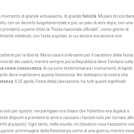
 un momento di grande entusiasmo, di grande
felicità
. Mi pare di ricordar
to, con un decreto luogotenenziale e poi, un paio di anni dopo, con una
proclamò a pieno titolo la “Festa nazionale ufficiale”, come giorno di
finalmente celebrati, con feste popolari, in cui ancora era ancora vivo
ttenti per la libertà. Ma la cosa è irrilevante per il carattere della festa.
el ricordo dei caduti, mentre sempre più la Repubblica deve fondarsi sulla
 ma come conoscenza
, di cui sono testimonianza i monumenti, le lapidi, 
5 aprile deve mantenere questa fisionomia. Noi dobbiamo la nostra vita
istenza
. Il 25 aprile, Festa della Liberazione, ha tutti questi significati
olo per questo: nei partigiani era chiaro che l’obiettivo era duplice e
ti disposti a prendere le armi e cacciare i fascisti solo per tornare allo
diritti al popolo). Ogni tanto, nelle scuole, mi chiedono cosa facessimo noi
suppone un’immagine della Resistenza come di una guerra, mentre ess