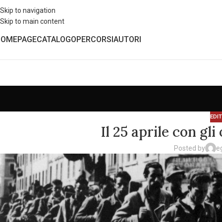
Skip to navigation
Skip to main content
HOMEPAGE
CATALOGO
PERCORSI
AUTORI
EDI
Il 25 aprile con gl
Posted by
e