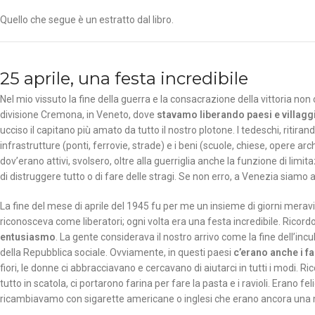
Quello che segue è un estratto dal libro.
25 aprile, una festa incredibile
Nel mio vissuto la fine della guerra e la consacrazione della vittoria non
divisione Cremona, in Veneto, dove
stavamo liberando paesi e villagg
ucciso il capitano più amato da tutto il nostro plotone. I tedeschi, ritiran
infrastrutture (ponti, ferrovie, strade) e i beni (scuole, chiese, opere ar
dov’erano attivi, svolsero, oltre alla guerriglia anche la funzione di limi
di distruggere tutto o di fare delle stragi. Se non erro, a Venezia siamo arr
La fine del mese di aprile del 1945 fu per me un insieme di giorni meravigl
riconosceva come liberatori; ogni volta era una festa incredibile. Ricordo 
entusiasmo
. La gente considerava il nostro arrivo come la fine dell’inc
della Repubblica sociale. Ovviamente, in questi paesi
c’erano anche i fa
fiori, le donne ci abbracciavano e cercavano di aiutarci in tutti i modi. R
tutto in scatola, ci portarono farina per fare la pasta e i ravioli. Erano 
ricambiavamo con sigarette americane o inglesi che erano ancora una 