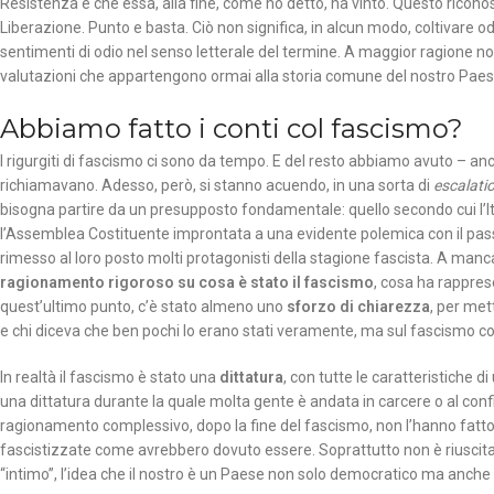
Resistenza e che essa, alla fine, come ho detto, ha vinto. Questo riconos
Liberazione. Punto e basta. Ciò non significa, in alcun modo, coltivare odi
sentimenti di odio nel senso letterale del termine. A maggior ragione non
valutazioni che appartengono ormai alla storia comune del nostro Paes
Abbiamo fatto i conti col fascismo?
I rigurgiti di fascismo ci sono da tempo. E del resto abbiamo avuto – anc
richiamavano. Adesso, però, si stanno acuendo, in una sorta di
escalati
bisogna partire da un presupposto fondamentale: quello secondo cui l’Itali
l’Assemblea Costituente improntata a una evidente polemica con il pass
rimesso al loro posto molti protagonisti della stagione fascista. A man
ragionamento rigoroso su cosa è stato il fascismo
, cosa ha rappres
quest’ultimo punto, c’è stato almeno uno
sforzo di chiarezza
, per met
e chi diceva che ben pochi lo erano stati veramente, ma sul fascismo com
In realtà il fascismo è stato una
dittatura
, con tutte le caratteristiche d
una dittatura durante la quale molta gente è andata in carcere o al conf
ragionamento complessivo, dopo la fine del fascismo, non l’hanno fatto 
fascistizzate come avrebbero dovuto essere. Soprattutto non è riuscita, a
“intimo”, l’idea che il nostro è un Paese non solo democratico ma anche 