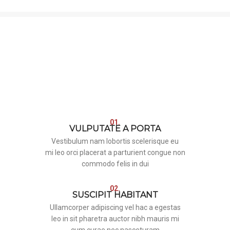
01.
VULPUTATE A PORTA
Vestibulum nam lobortis scelerisque eu
mi leo orci placerat a parturient congue non
commodo felis in dui
02.
SUSCIPIT HABITANT
Ullamcorper adipiscing vel hac a egestas
leo in sit pharetra auctor nibh mauris mi