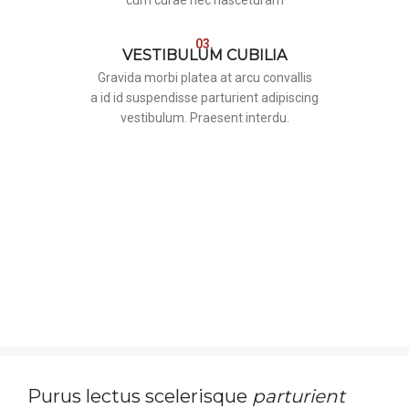
cum curae nec nasceturam
03.
VESTIBULUM CUBILIA
Gravida morbi platea at arcu convallis
a id id suspendisse parturient adipiscing
vestibulum. Praesent interdu.
Purus lectus scelerisque
parturient