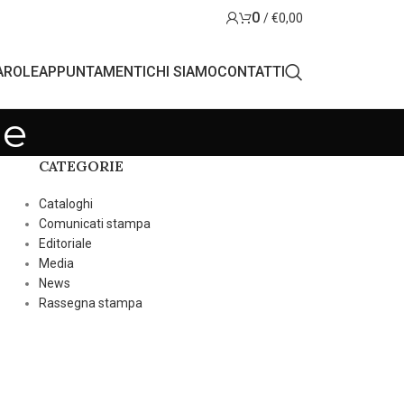
0
/
€
0,00
AROLE
APPUNTAMENTI
CHI SIAMO
CONTATTI
le
CATEGORIE
Cataloghi
Comunicati stampa
Editoriale
Media
News
Rassegna stampa