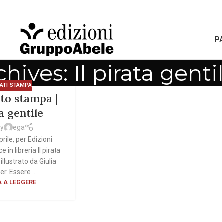
P
hives: Il pirata genti
ATI STAMPA
to stampa |
ta gentile
by
ega
rile, per Edizioni
 in libreria Il pirata
 illustrato da Giulia
r. Essere ...
 A LEGGERE