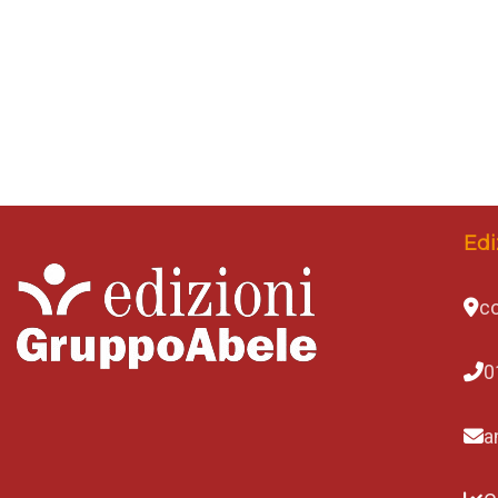
Edi
co
0
a