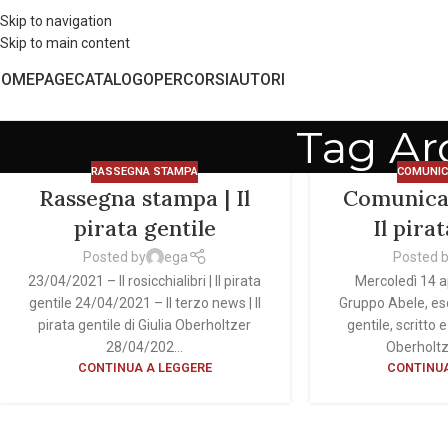
Skip to navigation
Skip to main content
HOMEPAGE
CATALOGO
PERCORSI
AUTORI
Tag Arc
RASSEGNA STAMPA
COMUNIC
Rassegna stampa | Il
Comunica
pirata gentile
Il pira
Posted by
ega
Posted 
23/04/2021 – Il rosicchialibri | Il pirata
Mercoledì 14 ap
gentile 24/04/2021 – Il terzo news | Il
Gruppo Abele, esce
pirata gentile di Giulia Oberholtzer
gentile, scritto e
28/04/202...
Oberholtze
CONTINUA A LEGGERE
CONTINUA