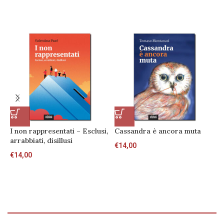
I non rappresentati – Esclusi,
Cassandra è ancora muta
I
arrabbiati, disillusi
U
€
14,00
c
€
14,00
€