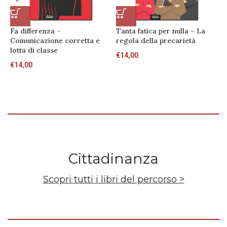
Fa differenza –
Tanta fatica per nulla – La
L
Comunicazione corretta e
regola della precarietà
v
lotta di classe
€
14,00
€
€
14,00
Cittadinanza
Scopri tutti i libri del percorso >