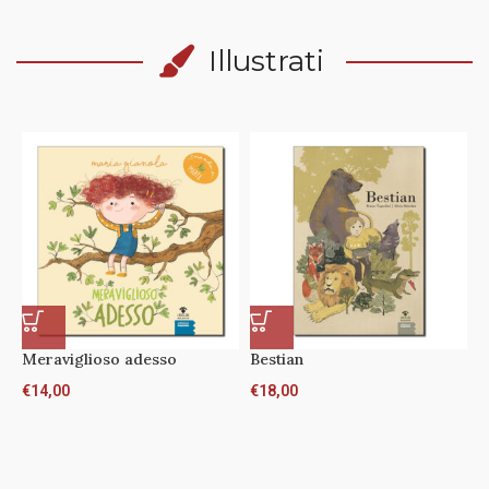
Illustrati
Meraviglioso adesso
Bestian
€
14,00
€
18,00
A
T
€