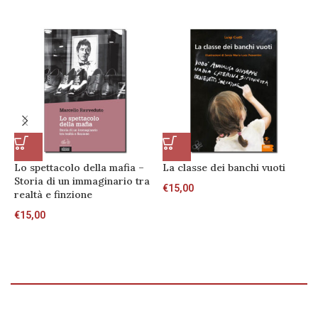
Lo spettacolo della mafia –
La classe dei banchi vuoti
V
Storia di un immaginario tra
€
15,00
€
realtà e finzione
€
15,00