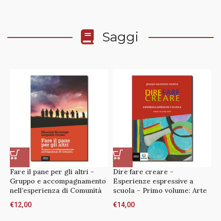
Saggi
Fare il pane per gli altri –
Dire fare creare –
F
Gruppo e accompagnamento
Esperienze espressive a
C
nell’esperienza di Comunità
scuola – Primo volume: Arte
l
€
12,00
€
14,00
€