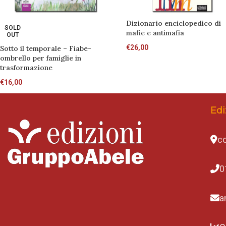
Dizionario enciclopedico di
SOLD
mafie e antimafia
OUT
€
26,00
Sotto il temporale – Fiabe-
ombrello per famiglie in
trasformazione
€
16,00
Edi
co
0
a