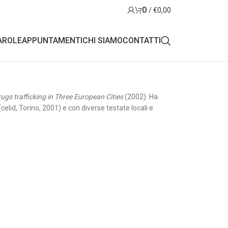
0
/
€
0,00
AROLE
APPUNTAMENTI
CHI SIAMO
CONTATTI
ugs trafficking in Three European Cities
(2002). Ha
celid, Torino, 2001) e con diverse testate locali e