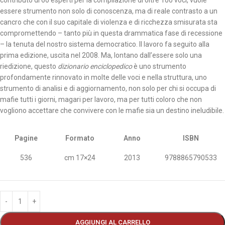
contributo di 60 esperti per la compilazione di oltre 100 voci, vuole
essere strumento non solo di conoscenza, ma di reale contrasto a un
cancro che con il suo capitale di violenza e di ricchezza smisurata sta
compromettendo – tanto più in questa drammatica fase di recessione
– la tenuta del nostro sistema democratico. Il lavoro fa seguito alla
prima edizione, uscita nel 2008. Ma, lontano dall’essere solo una
riedizione, questo
dizionario enciclopedico
è uno strumento
profondamente rinnovato in molte delle voci e nella struttura, uno
strumento di analisi e di aggiornamento, non solo per chi si occupa di
mafie tutti i giorni, magari per lavoro, ma per tutti coloro che non
vogliono accettare che convivere con le mafie sia un destino ineludibile.
Pagine
Formato
Anno
ISBN
536
cm 17×24
2013
9788865790533
AGGIUNGI AL CARRELLO