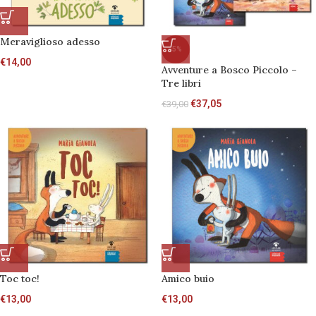
Meraviglioso adesso
-5%
€
14,00
Avventure a Bosco Piccolo –
Tre libri
€
37,05
€
39,00
Toc toc!
Amico buio
€
13,00
€
13,00