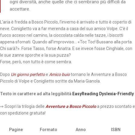
ogni diversità, anche quelle che ci sembrano più difficili da
accettare.
L’aria è fredda a Bosco Piccolo, l’inverno è arrivato e tutto è coperto di
neve. Coniglietto va a far merenda a casa del suo amico Volpe. C’è il
fuoco acceso nel camino, la cioccolata calda nelle tazze, i biscotti
appena sfornati. Quando all’improvviso… «Toc Toc! Bussano alla porta.
Chi sarà?». Forse Tasso, forse Anatra. E se invece fosse Cinghiale, con
le sue zanne sporche e la sua puzza?
Forse, però, non tutto è come sembra.
Dopo
Un giorno perfetto
e
Amico buio
tornano le Avventure a Bosco
Piccolo di Volpe e Coniglietto scritte da Maria Gianola.
Testo in carattere ad alta leggibilità
EasyReading Dyslexia-Friendly
⇒ Scopri la trilogia delle
Avventure a Bosco Piccolo
a prezzo scontato e
con spedizione gratuita!
Pagine
Formato
Anno
ISBN