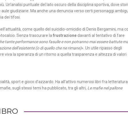
iù. Un’analisi puntuale del lato oscuro della disciplina sportiva, dove stor
le aule giudiziarie. Ma anche una denuncia verso certi personaggi ambigu
 dei tifosi.
ell’attualità, come quello del suicidio-omicidio di Denis Bergamini, ma c
ocalcio. Senza trascurare la
frustrazione
davanti al tentativo di fare
 che tante performance sono fasulle e non potranno mai essere battute m
azione dell’esistente (o di quello che ne rimane)
». Un utile ripasso degli
 viva la speranza di un ritorno a quella trasparenza e altezza di valori
cialità, sport e gioco d’azzardo. Ha all’attivo numerosi libri fra letteratura
fie, sugli stessi temi ha pubblicato, tra gli altri,
Le mafie nel pallone
LIBRO