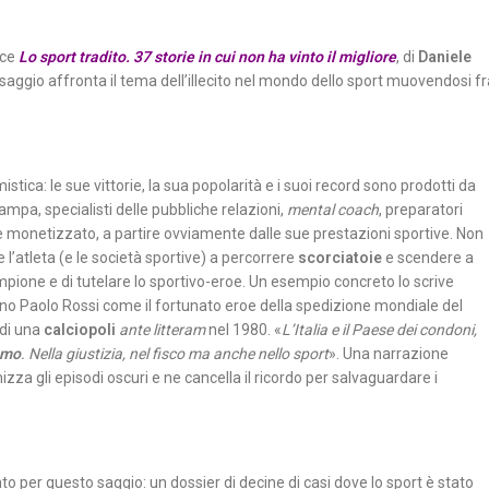
sce
Lo sport tradito. 37 storie in cui non ha vinto il migliore
, di
Daniele
il saggio affronta il tema dell’illecito nel mondo dello sport muovendosi f
tica: le sue vittorie, la sua popolarità e i suoi record sono prodotti da
ampa, specialisti delle pubbliche relazioni,
mental coach
, preparatori
 è monetizzato, a partire ovviamente dalle sue prestazioni sportive. Non
 l’atleta (e le società sportive) a percorrere
scorciatoie
e scendere a
mpione e di tutelare lo sportivo-eroe. Un esempio concreto lo scrive
ino Paolo Rossi come il fortunato eroe della spedizione mondiale del
 di una
calciopoli
ante litteram
nel 1980. «
L’Italia e il Paese dei condoni,
smo
. Nella giustizia, nel fisco ma anche nello sport
». Una narrazione
mizza gli episodi oscuri e ne cancella il ricordo per salvaguardare i
to per questo saggio: un dossier di decine di casi dove lo sport è stato