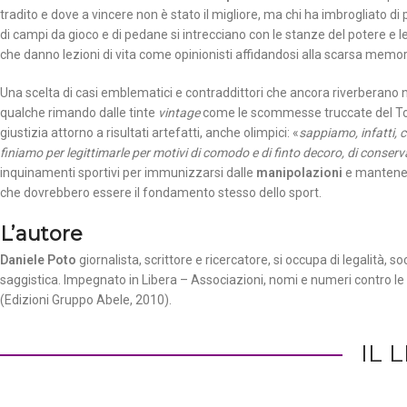
tradito e dove a vincere non è stato il migliore, ma chi ha imbrogliato di p
di campi da gioco e di pedane si intrecciano con le stanze del potere e 
che danno lezioni di vita come opinionisti affidandosi alla scarsa memoria
Una scelta di casi emblematici e contraddittori che ancora riverberano n
qualche rimando dalle tinte
vintage
come le scommesse truccate del Tot
giustizia attorno a risultati artefatti, anche olimpici: «
sappiamo, infatti,
finiamo per legittimarle per motivi di comodo e di finto decoro, di conserv
inquinamenti sportivi per immunizzarsi dalle
manipolazioni
e mantenere
che dovrebbero essere il fondamento stesso dello sport.
L’autore
Daniele Poto
giornalista, scrittore e ricercatore, si occupa di legalità, so
saggistica. Impegnato in Libera – Associazioni, nomi e numeri contro le ma
(Edizioni Gruppo Abele, 2010).
IL 