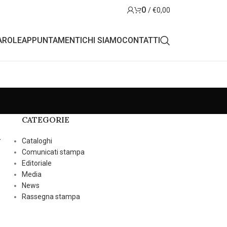
0
/
€
0,00
AROLE
APPUNTAMENTI
CHI SIAMO
CONTATTI
CATEGORIE
l
Cataloghi
Comunicati stampa
Editoriale
Media
News
Rassegna stampa