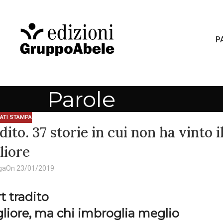
P
Parole
ATI STAMPA
to. 37 storie in cui non ha vinto i
liore
ga
On 23/01/2019
t tradito
gliore, ma chi imbroglia meglio