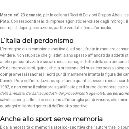
Mercoledì 23 gennaio
, per la collana i Ricci di Edizioni Gruppo Abele, e
Poto
. Con resoconti reali di imprese agonistiche viziate dagli imbrogli, 
esempi di doping, corruzione, partite vendute, fino all’omicidio.
L’Italia del perdonismo
L’immagine di un campione sportivo è, ad oggi, fruita in maniera consumis
vendere. Non stupisce che gli atleti siano spesso affiancati da addetti st
atletici personalizzati e social media manager: tutto della sua persona
c’è da meravigliarsi, quindi, che la pressione del business possa spingere
compromessi (anche) illeciti
pur di mantenere intatta la figura del ca
Daniele Poto nell’introduzione, riportando quanto spesso i media ricord
1982, e non come il calciatore squalificato per il primo clamoroso calcio
delle amnistie, dei salvacondotti, dei procedimenti agevolati, del
perdoni
salvifica per gli atleti che ricorrono all’imbroglio pur di vincere, che mini
guadagni miliardari generati dall’indotto sportivo.
Anche allo sport serve memoria
È dalla necessità di
memoria storico-sportiva
che l’autore trae lo spun