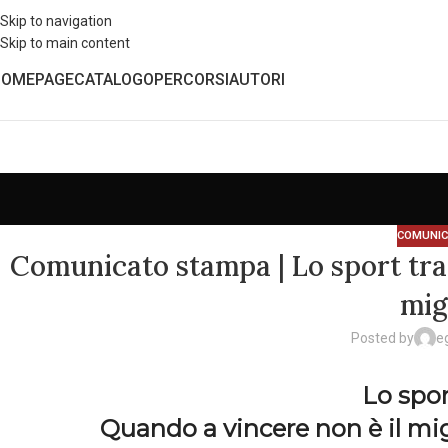
Skip to navigation
Skip to main content
HOMEPAGE
CATALOGO
PERCORSI
AUTORI
COMUNIC
Comunicato stampa | Lo sport tradi
mig
Posted by
e
Lo spor
Quando a vincere non è il mi