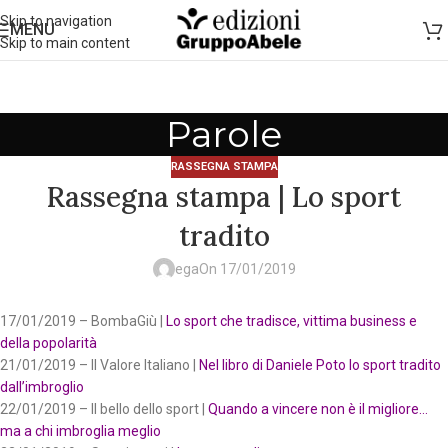
Skip to navigation
MENU
Skip to main content
Parole
RASSEGNA STAMPA
Rassegna stampa | Lo sport
tradito
ega
On 17/01/2019
17/01/2019 – BombaGiù |
Lo sport che tradisce, vittima business e
della popolarità
21/01/2019 – Il Valore Italiano |
Nel libro di Daniele Poto lo sport tradito
dall’imbroglio
22/01/2019 – Il bello dello sport |
Quando a vincere non è il migliore…
ma a chi imbroglia meglio