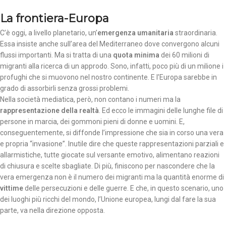
La frontiera-Europa
C’è oggi, a livello planetario, un’
emergenza umanitaria
straordinaria.
Essa insiste anche sull’area del Mediterraneo dove convergono alcuni
flussi importanti. Ma si tratta di una
quota minima
dei 60 milioni di
migranti alla ricerca di un approdo. Sono, infatti, poco più di un milione i
profughi che si muovono nel nostro continente. E l’Europa sarebbe in
grado di assorbirli senza grossi problemi.
Nella società mediatica, però, non contano i numeri ma la
rappresentazione della realtà
. Ed ecco le immagini delle lunghe file di
persone in marcia, dei gommoni pieni di donne e uomini. E,
conseguentemente, si diffonde l’impressione che sia in corso una vera
e propria “invasione”. Inutile dire che queste rappresentazioni parziali e
allarmistiche, tutte giocate sul versante emotivo, alimentano reazioni
di chiusura e scelte sbagliate. Di più, finiscono per nascondere che la
vera emergenza non è il numero dei migranti ma la quantità enorme di
vittime
delle persecuzioni e delle guerre. E che, in questo scenario, uno
dei luoghi più ricchi del mondo, l’Unione europea, lungi dal fare la sua
parte, va nella direzione opposta.