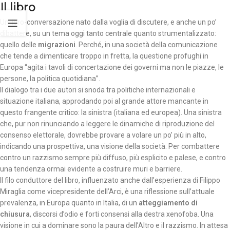
Il libro
Un libro-conversazione nato dalla voglia di discutere, e anche un po’
dibattere, su un tema oggi tanto centrale quanto strumentalizzato:
quello delle
migrazioni
. Perché, in una società della comunicazione
che tende a dimenticare troppo in fretta, la questione profughi in
Europa “agita i tavoli di concertazione dei governi ma non le piazze, le
persone, la politica quotidiana”.
Il dialogo tra i due autori si snoda tra politiche internazionali e
situazione italiana, approdando poi al grande attore mancante in
questo frangente critico: la sinistra (italiana ed europea). Una sinistra
che, pur non rinunciando a leggere le dinamiche di riproduzione del
consenso elettorale, dovrebbe provare a volare un po’ più in alto,
indicando una prospettiva, una visione della società. Per combattere
contro un razzismo sempre più diffuso, più esplicito e palese, e contro
una tendenza ormai evidente a costruire muri e barriere.
Il filo conduttore del libro, influenzato anche dall’esperienza di Filippo
Miraglia come vicepresidente dell’Arci, è una riflessione sull’attuale
prevalenza, in Europa quanto in Italia, di un
atteggiamento di
chiusura
, discorsi d’odio e forti consensi alla destra xenofoba. Una
visione in cui a dominare sono la paura dell’Altro e il razzismo. In attesa