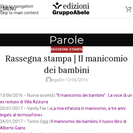
Skip to navigation
MENU
Skip to main content
Parole
RASSEGNA STAMPA
Rassegna stampa | Il manicomio
dei bambini
ega
On 13/06/2016
13/06/2016 – Nuova società |
“Il manicomio dei bambini” . La voce di un
ex recluso di Villa Azzurra
20/01/2017 – Vanity Fair |
«La mia infanzia in manicomio, a tre anni
legato al termosifone»
24/01/2017 – Torino Oggi |
Il manicomio dei bambini, il nuovo libro di
Alberto Gaino