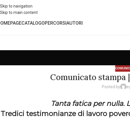
Skip to navigation
Skip to main content
HOMEPAGE
CATALOGO
PERCORSI
AUTORI
COMUNIC
Comunicato stampa | 
Posted by
e
Tanta fatica per nulla. 
Tredici testimonianze di lavoro pover