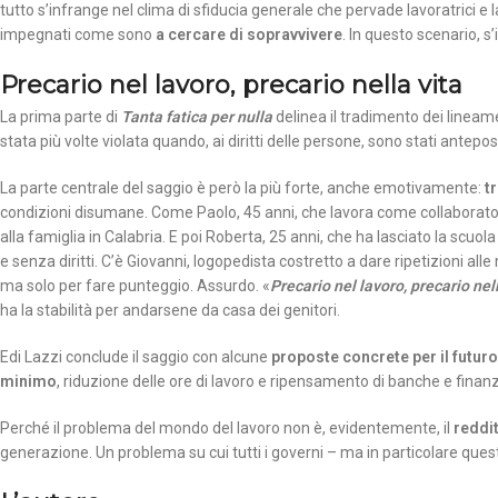
tutto s’infrange nel clima di sfiducia generale che pervade lavoratrici e 
impegnati come sono
a cercare di sopravvivere
. In questo scenario, s
Precario nel lavoro, precario nella vita
La prima parte di
Tanta fatica per nulla
delinea il tradimento dei lineamen
stata più volte violata quando, ai diritti delle persone, sono stati anteposti 
La parte centrale del saggio è però la più forte, anche emotivamente:
t
condizioni disumane. Come Paolo, 45 anni, che lavora come collaborat
alla famiglia in Calabria. E poi Roberta, 25 anni, che ha lasciato la scuol
e senza diritti. C’è Giovanni, logopedista costretto a dare ripetizioni al
ma solo per fare punteggio. Assurdo. «
Precario nel lavoro, precario nell
ha la stabilità per andarsene da casa dei genitori.
Edi Lazzi conclude il saggio con alcune
proposte concrete per il futuro
minimo
, riduzione delle ore di lavoro e ripensamento di banche e finan
Perché il problema del mondo del lavoro non è, evidentemente, il
reddit
generazione. Un problema su cui tutti i governi – ma in particolare questo