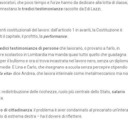
lavoratori, che poco tempo e forze hanno da dedicare alla lotta di classe,
’innestano le
tredici testimonianze
raccolte da Edi Lazzi.
ti costituzionali del lavoro: dall’articolo 1 in avanti, la Costituzione è
il capitale, il profitto, la
performance
.
redici testimonianze di persone
che lavorano, o provano a farlo, in
ore scolastico in Lombardia ma manda quasi tutto quello che guadagna
a per il bullismo e ora si trova incastrata nel lavoro nero, senza un diplom
le medie. E Lina e Carlo, che insegnano a scuola senza percepire stipendio
a vita
» dice Andrea, che lavora interinale come metalmeccanico ma no
: redistribuzione delle ricchezze, ruolo più centrale dello Stato,
salario
za.
o di cittadinanza
: il problema è aver condannato al precariato un’inter
 di estrema destra – ha il dovere di riflettere.