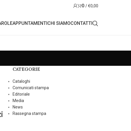
0
/
€
0,00
AROLE
APPUNTAMENTI
CHI SIAMO
CONTATTI
CATEGORIE
Cataloghi
Comunicati stampa
Editoriale
Media
News
i
Rassegna stampa