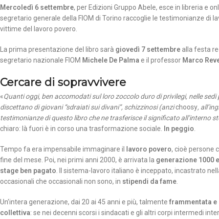
Mercoledì 6 settembre
, per Edizioni Gruppo Abele, esce in libreria e on
segretario generale della FIOM di Torino raccoglie le testimonianze di lavo
vittime del lavoro povero.
La prima presentazione del libro sarà
giovedì 7 settembre
alla festa r
segretario nazionale FIOM
Michele De Palma
e il professor
Marco Reve
Cercare di sopravvivere
«
Quanti oggi, ben accomodati sul loro zoccolo duro di privilegi, nelle sedi 
discettano di giovani “sdraiati sui divani”, schizzinosi (anzi
choosy
, all’i
testimonianze di questo libro che ne trasferisce il significato all’interno s
chiaro: là fuori è in corso una trasformazione sociale.
In peggio
.
Tempo fa era impensabile immaginare il
lavoro povero
, cioè persone 
fine del mese. Poi, nei primi anni 2000, è arrivata la
generazione 1000 
stage ben pagato
. Il sistema-lavoro italiano è inceppato, incastrato nel
occasionali che occasionali non sono, in
stipendi da fame
.
Un’intera generazione, dai 20 ai 45 anni e più, talmente
frammentata e 
collettiva
: se nei decenni scorsi i sindacati e gli altri corpi intermedi in