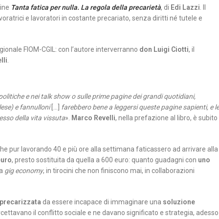
line
Tanta fatica per nulla. La regola della precarietà
, di
Edi Lazzi
. Il
ratrici e lavoratori in costante precariato, senza diritti né tutele e
egionale FIOM-CGIL: con l’autore interverranno
don Luigi Ciotti
, il
lli
.
politiche e nei talk show o sulle prime pagine dei grandi quotidiani,
nglese) e fannulloni
[…]
farebbero bene a leggersi queste pagine sapienti, e l
tesso della vita vissuta
».
Marco Revelli
, nella prefazione al libro, è subito
che pur lavorando 40 e più ore alla settimana faticassero ad arrivare alla
euro
, presto sostituita da quella a 600 euro: quanto guadagni con
uno
la
gig economy
, in tirocini che non finiscono mai, in collaborazioni
precarizzata
da essere incapace di immaginare una
soluzione
tercettavano il conflitto sociale e ne davano significato e strategia, adesso