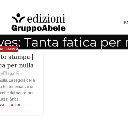
P
es: Tanta fatica per 
ATI STAMPA
to stampa |
ca per nulla
by
ega
ulla. La regola della
ci testimonianze di
colte dal segretario
Lazzi &nbs...
 A LEGGERE