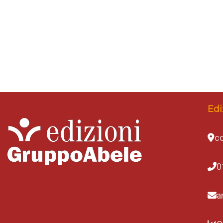
Edi
co
0
a