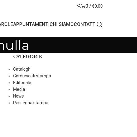
0
/
€
0,00
AROLE
APPUNTAMENTI
CHI SIAMO
CONTATTI
nulla
CATEGORIE
Cataloghi
Comunicati stampa
Editoriale
Media
News
Rassegna stampa