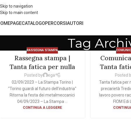
Skip to navigation
Skip to main content
HOMEPAGE
CATALOGO
PERCORSI
AUTORI
Tag Archiv
RASSEGNA STAMPA
COMUNIC
Rassegna stampa |
Comunica
Tanta fatica per nulla
Tanta fati
Posted by
ega
Posted 
02/09/2023 – La Stampa Torino |
Tanta fatica per n
"Torino guardi al futuro dell'industria"
precarietà Tredi
Ritorna la festa dei metalmeccanici
lavoro povero rac
04/09/2023 – La Stampa ...
FIOM Edi 
CONTINUA A LEGGERE
CONTINUA