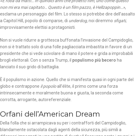
«È roba da matti… In quindici anni che proietto film, uno come questo
non mi era mai capitato… Questo è un film pazzo, è Hellzapoppin…»
,
esclama un personaggio del film. Lo stesso si potrebbe dire dell’assalto
a Capitol Hill, popolo di comparse, di
underdog,
noi diremmo
sfigati
,
improvvisamente elettisi a protagonisti.
Non si vuole ridurre a grottesca buffonata l’invasione del Campidoglio,
non si è trattato solo di una folle pagliacciata imbastita in favore di un
presidente che si vede scivolare di mano il potere e grida a improbabili
brogli elettorali. Con o senza Trump, il
populismo più becero
ha
lanciato il suo grido di battaglia.
È il populismo in azione. Quello che si manifesta quasi in ogni parte del
globo e contrappone
il popolo
all’élite, il primo come una forza
intrinsecamente e moralmente buona e giusta, la seconda come
corrotta, arrogante, autoreferenziale.
Orfani dell’American Dream
Della folla che si arrampicava su per i contrafforti del Campidoglio,
blandamente ostacolata dagli agenti della sicurezza, più simili a