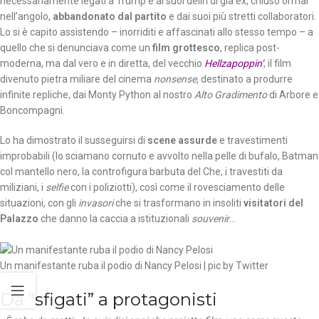
necessariamente legati a Trump e ai suoi deliri di già ex, chiuso ormai
nell’angolo,
abbandonato dal partito
e dai suoi più stretti collaboratori.
Lo si è capito assistendo – inorriditi e affascinati allo stesso tempo – a
quello che si denunciava come un
film grottesco
, replica post-
moderna, ma dal vero e in diretta, del vecchio
Hellzapoppin’
, il film
divenuto pietra miliare del cinema
nonsense,
destinato a produrre
infinite repliche, dai Monty Python al nostro
Alto Gradimento
di Arbore e
Boncompagni.
Lo ha dimostrato il susseguirsi di
scene assurde
e travestimenti
improbabili (lo sciamano cornuto e avvolto nella pelle di bufalo, Batman
col mantello nero, la controfigura barbuta del Che, i travestiti da
miliziani, i
selfie
con i poliziotti), così come il rovesciamento delle
situazioni, con gli
invasori
che si trasformano in insoliti
visitatori del
Palazzo
che danno la caccia a istituzionali
souvenir
…
Un manifestante ruba il podio di Nancy Pelosi | pic by Twitter
Da “sfigati” a protagonisti