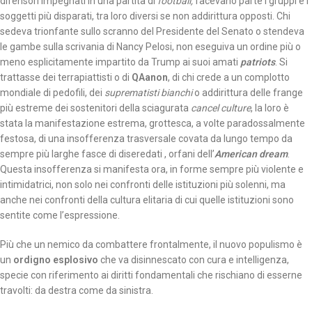
difensori impegnati in una partita di
football,
facevano parte i gruppi e i
soggetti più disparati, tra loro diversi se non addirittura opposti. Chi
sedeva trionfante sullo scranno del Presidente del Senato o stendeva
le gambe sulla scrivania di Nancy Pelosi, non eseguiva un ordine più o
meno esplicitamente impartito da Trump ai suoi amati
patriots
. Si
trattasse dei terrapiattisti o di
QAanon
, di chi crede a un complotto
mondiale di pedofili, dei
suprematisti bianchi
o addirittura delle frange
più estreme dei sostenitori della sciagurata
cancel culture
, la loro è
stata la manifestazione estrema, grottesca, a volte paradossalmente
festosa, di una insofferenza trasversale covata da lungo tempo da
sempre più larghe fasce di diseredati , orfani dell’
American dream
.
Questa insofferenza si manifesta ora, in forme sempre più violente e
intimidatrici, non solo nei confronti delle istituzioni più solenni, ma
anche nei confronti della cultura elitaria di cui quelle istituzioni sono
sentite come l’espressione.
Più che un nemico da combattere frontalmente, il nuovo populismo è
un
ordigno esplosivo
che va disinnescato con cura e intelligenza,
specie con riferimento ai diritti fondamentali che rischiano di esserne
travolti: da destra come da sinistra.