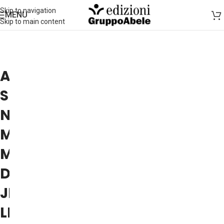
Skip to navigation
MENU
Skip to main content
A
SPASSO
NEL
MERAVIGLIOSO
MONDO
DI
JIMMY
LIAO