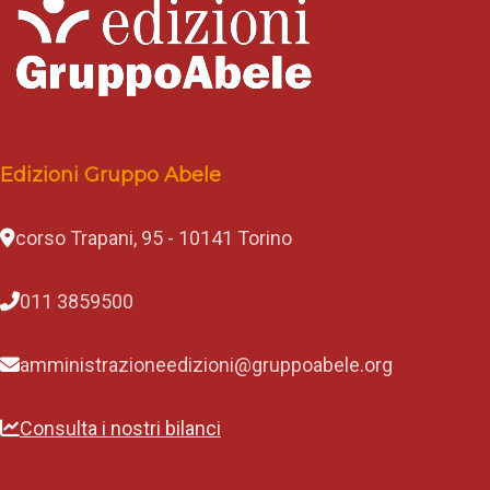
u
r
a
o
r
g
a
n
Edizioni Gruppo Abele
i
z
z
a
corso Trapani, 95 - 10141 Torino
t
o
d
011 3859500
a
l
c
amministrazioneedizioni@gruppoabele.org
o
m
u
Consulta i nostri bilanci
n
e
d