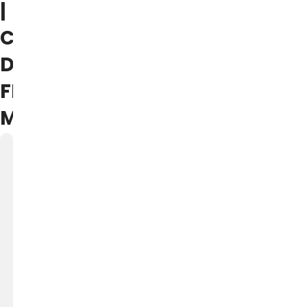
|
CASTELLO
DI
FRASSINORO,
MODENA
02
AGO
A
S
P
A
S
S
O