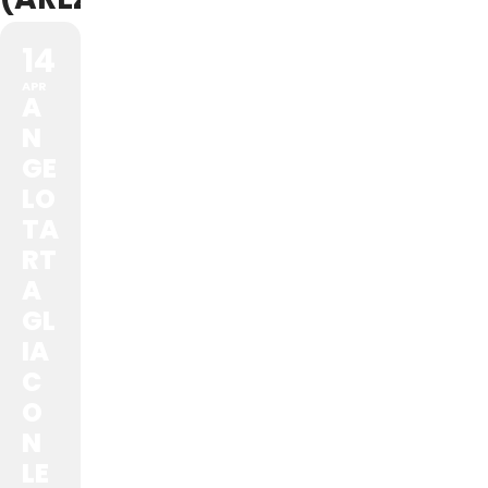
14
APR
A
N
GE
LO
TA
RT
A
GL
IA
C
O
N
LE