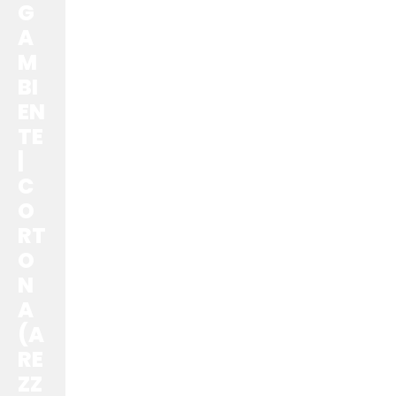
G
A
M
BI
EN
TE
|
C
O
RT
O
N
A
(A
RE
ZZ