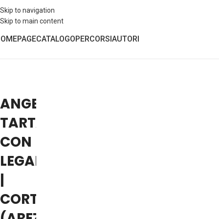
Skip to navigation
Skip to main content
HOMEPAGE
CATALOGO
PERCORSI
AUTORI
ANGELO
TARTAGLIA
CON
LEGAMBIENTE
|
CORTONA
(AREZZO)