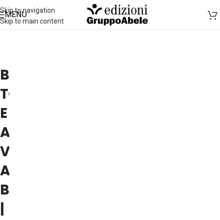
Skip to navigation
MENU
Skip to main content
BRUNO
TOGNOLINI
E
ANDREA
VICO
A
BINARIA
|