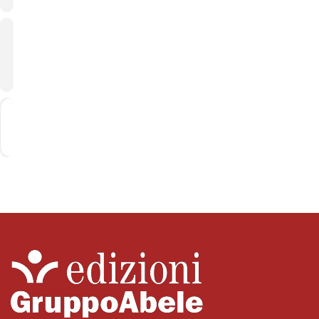
CALENDARIO
GOOGLE
CALENDAR
Get
Address - Bruno Tognolini e Andrea Vico al C
Destination Address - Bruno Tognolini
Directions