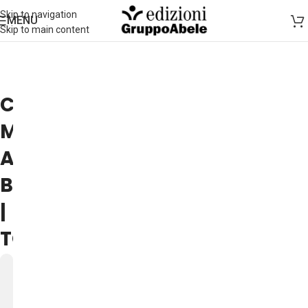
Skip to navigation
MENU
Skip to main content
CARLO
MARCONI
A
BINARIA
|
TORINO
28
OTT
C