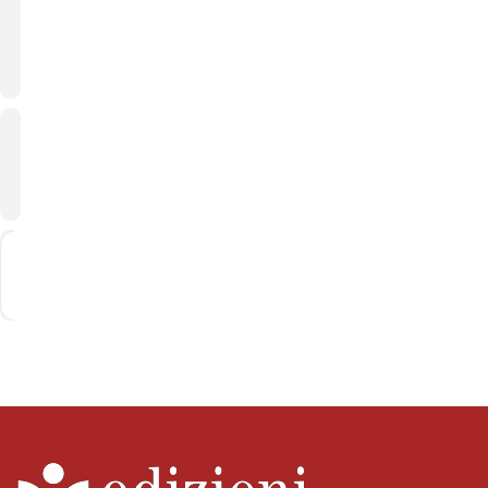
Padona PD
OTHER
EVENTS
CALENDARIO
GOOGLE
CALENDAR
Get
Address - Davide Panizza a La Volpe Volant
Destination Address - Davide Panizz
Directions