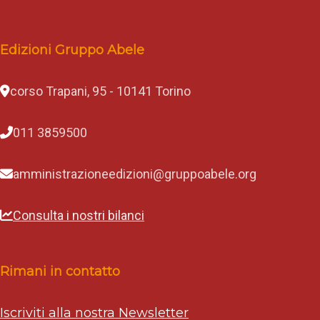
a
L
u
n
Edizioni Gruppo Abele
a
,
U
corso Trapani, 95 - 10141 Torino
g
o
Z
011 3859500
a
m
b
amministrazioneedizioni@gruppoabele.org
u
r
r
u
Consulta i nostri bilanci
e
A
n
g
Rimani in contatto
e
l
a
Iscriviti alla nostra Newsletter
S