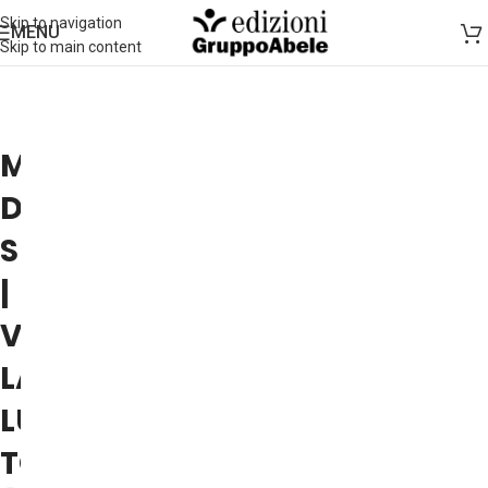
Skip to navigation
MENU
Skip to main content
MATTI
DA
SLEGARE
|
VOLERE
LA
LUNA,
TORINO