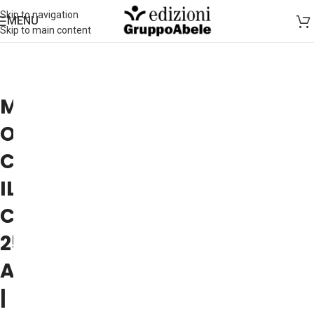
Skip to navigation
MENU
Skip to main content
MONI
OVADIA
CON
IL
COMITATO
25
APRILE
|