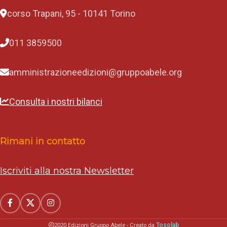
n
i
corso Trapani, 95 - 10141 Torino
r
e
p
011 3859500
u
b
b
amministrazioneedizioni@gruppoabele.org
l
i
c
Consulta i nostri bilanci
a
n
e
P
i
Rimani in contatto
e
r
i
Iscriviti alla nostra Newsletter
n
o
R
o
m
a
Tosolab
2020 Edizioni Gruppo Abele - Creato da