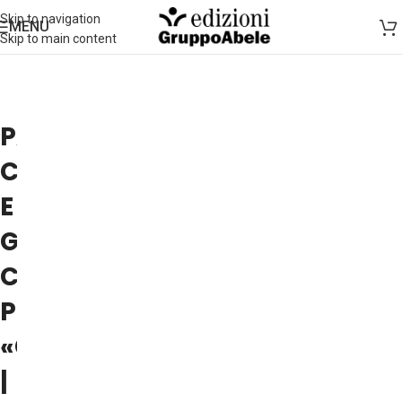
Skip to navigation
MENU
Skip to main content
PAOLA
CATELLA
E
GIOBBE
COVATTA
PRESENTANO
«CELESTINO»
|