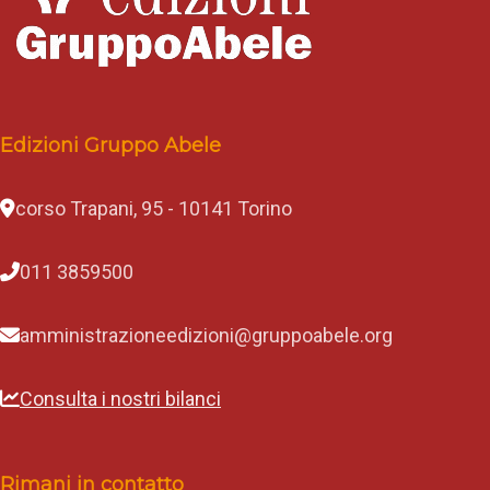
o
a
M
a
r
e
,
Edizioni Gruppo Abele
P
a
o
l
corso Trapani, 95 - 10141 Torino
a
C
a
011 3859500
t
e
l
amministrazioneedizioni@gruppoabele.org
l
a
e
Consulta i nostri bilanci
G
i
o
b
b
Rimani in contatto