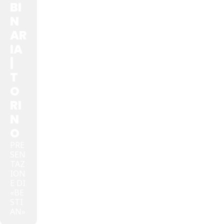
BI
N
AR
IA
|
T
O
RI
N
O
PRE
SEN
TAZ
ION
E DI
«BE
STI
AN»