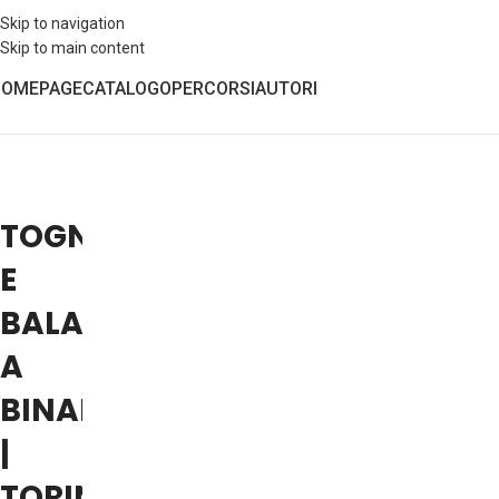
Skip to navigation
Skip to main content
HOMEPAGE
CATALOGO
PERCORSI
AUTORI
TOGNOLINI
E
BALADAN
A
BINARIA
|
TORINO