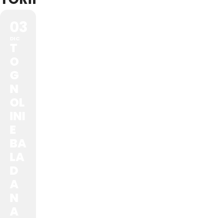
03
DIC
T
O
G
N
OL
INI
E
BA
LA
D
A
N
A