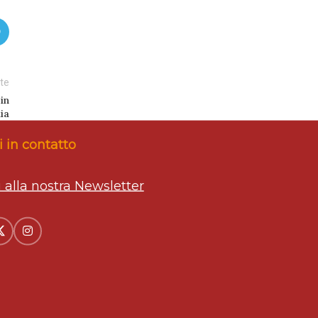
te
in
lia
 in contatto
ti alla nostra Newsletter