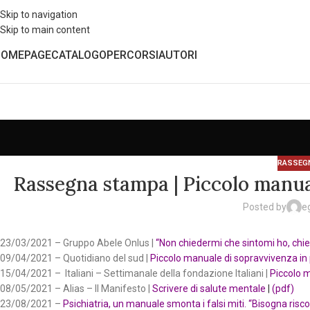
Skip to navigation
Skip to main content
HOMEPAGE
CATALOGO
PERCORSI
AUTORI
RASSEG
Rassegna stampa | Piccolo manual
Posted by
e
23/03/2021 – Gruppo Abele Onlus |
“Non chiedermi che sintomi ho, chi
09/04/2021 – Quotidiano del sud |
Piccolo manuale di sopravvivenza in 
15/04/2021 – Italiani – Settimanale della fondazione Italiani |
Piccolo m
08/05/2021 – Alias – Il Manifesto |
Scrivere di salute mentale
|
(pdf)
23/08/2021 –
Psichiatria, un manuale smonta i falsi miti. “Bisogna risco