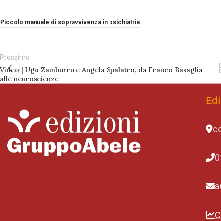
Piccolo manuale di sopravvivenza in psichiatria
Prossimo
Video | Ugo Zamburru e Angela Spalatro, da Franco Basaglia
alle neuroscienze
Edi
co
0
a
C