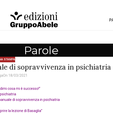
P
Parole
NA STAMPA
e di sopravvivenza in psichiatria
ga
On 18/03/2021
edimi cosa mi è successo!”
psichiatria
anuale di sopravvivenza in psichiatria
prire la lezione di Basaglia”