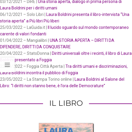
03/12/2021 – DiRE |
Una storia aperta, dialogo in prima persona di
Laura Boldrini per i diritti umani
06/12/2021 – Solo Libri |
Laura Boldrini presenta il libro-intervista “Una
storia aperta” a Più libri Più liberi
25/03/2022 – LaGuida.it |
Il lucido sguardo sul mondo contemporaneo
carente di valori fondanti
01/04/2022 – Mangialibri |
UNA STORIA APERTA – DIRITTI DA
DIFENDERE, DIRITTI DA CONQUISTARE
20/04/2022 – StatoDonna |
Diritti universali oltre i recinti, il libro di Laura
Boldrini presentato a Foggia
22/04/2022 – Foggia Città Aperta |
Tra diritti umani e discriminazioni,
Laura Boldrini incontra il pubblico di Foggia
23/05/2022 – La Stampa Torino online |
Laura Boldrini al Salone del
Libro: “I diritti non stanno bene, è l’ora delle Democrature”
IL LIBRO