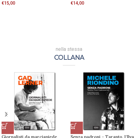
€
15,00
€
14,00
nella stessa
COLLANA
Giornalisti da marciapiede
Senza padroni – Taranto, l’Ilva