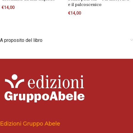
e il palcoscenico
€
14,00
€
14,00
A proposito del libro
Edizioni Gruppo Abele