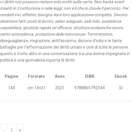
«
I diritti non possono restare solo scritti sulla carta. Non basta averli
inseriti in Costituzione o nelle leggi: non è lì che si chiude il percorso. Per
renderli vivi, effettivi, bisogna dare loro applicazione completa. Devono
diventare fatti: posti di lavoro, salari adeguati, asili nido, assistenza
ospedaliera, giustizia rapida ed efficace, strutture scolastiche sicure,
centri antiviolenza, protezione delle minoranze
». Femminismo,
diseguaglianze, migrazioni, antifascismo, discorsi d’odio e le tante
battaglie per l’affermazione dei diritti umani e civili di tutte le persone:
questo e molto altro in una conversazione tra una donna impegnata in
politica e una giornalista esperta di diritti.
Pagine
Formato
Anno
ISBN
Ebook
144
cm 14×21
2021
9788865792544
Sì