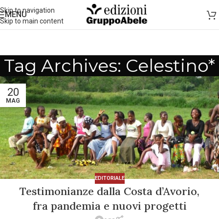
Skip to navigation
MENU
Skip to main content
Tag Archives: Celestino*
20
MAG
EDITORIALE
Testimonianze dalla Costa d’Avorio,
fra pandemia e nuovi progetti