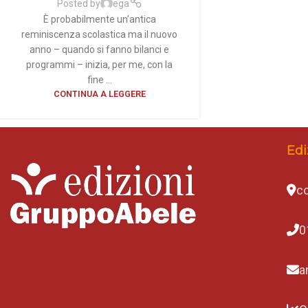
Posted by
ega
È probabilmente un’antica
reminiscenza scolastica ma il nuovo
anno – quando si fanno bilanci e
programmi – inizia, per me, con la
fine ...
CONTINUA A LEGGERE
Edi
co
0
a