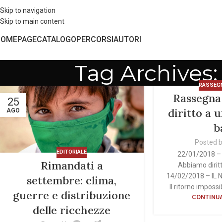
Skip to navigation
Skip to main content
HOMEPAGE
CATALOGO
PERCORSI
AUTORI
Tag Archives: 
RASSEG
Rassegna 
25
diritto a 
AGO
b
Posted 
EDITORIALE
22/01/2018 – 
Rimandati a
Abbiamo dirit
14/02/2018 – IL
settembre: clima,
Il ritorno impossib
guerre e distribuzione
CONTINUA
delle ricchezze