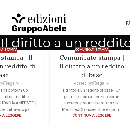
P
Il diritto a un reddit
NA STAMPA
COMUNICATI STAMPA
stampa | Il
Comunicato stampa |
un reddito di
Il diritto a un reddito
ase
di base
by
ega
Posted by
ega
The bottom Up |
Il diritto a un reddito di base «Un
to ad un reddito?
giorno ci domanderemo come
 NUOVO MANIFESTO |
abbiamo potuto vivere senza»
ile del lavoro per ...
Mercoledì 29 novembre esce in...
 A LEGGERE
CONTINUA A LEGGERE