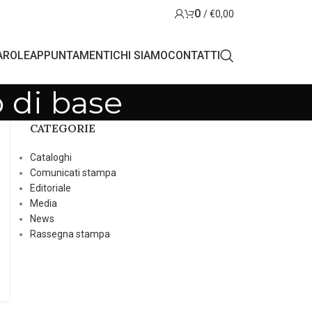
0
/
€
0,00
AROLE
APPUNTAMENTI
CHI SIAMO
CONTATTI
o di base
CATEGORIE
Cataloghi
Comunicati stampa
Editoriale
Media
News
Rassegna stampa