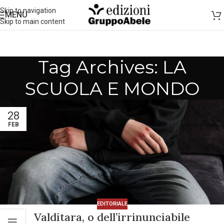
Skip to navigation
MENU
Skip to main content
Tag Archives: LA
SCUOLA E MONDO
28
FEB
EDITORIALE
Valditara, o dell’irrinunciabile