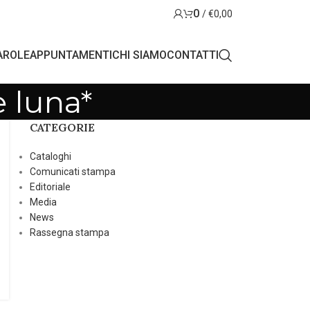
0
/
€
0,00
AROLE
APPUNTAMENTI
CHI SIAMO
CONTATTI
e luna*
CATEGORIE
Cataloghi
Comunicati stampa
Editoriale
Media
News
Rassegna stampa