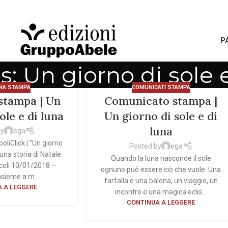
P
s: Un giorno di sole 
NA STAMPA
COMUNICATI STAMPA
stampa | Un
Comunicato stampa |
ole e di luna
Un giorno di sole e di
luna
by
ega
liClick | “Un giorno
Posted by
ega
, una storia di Natale
Quando la luna nasconde il sole
ccoli 10/01/2018 –
ognuno può essere ciò che vuole Una
nsieme a m...
farfalla e una balena, un viaggio, un
 A LEGGERE
incontro e una magica eclis...
CONTINUA A LEGGERE