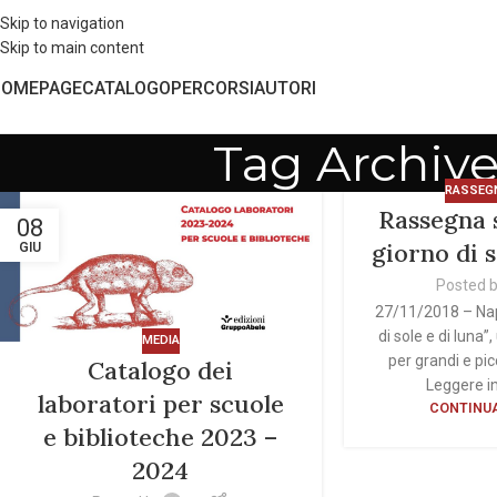
Skip to navigation
Skip to main content
HOMEPAGE
CATALOGO
PERCORSI
AUTORI
Tag Archive
RASSEG
Rassegna 
08
giorno di s
GIU
Posted 
27/11/2018 – Napo
di sole e di luna”
MEDIA
per grandi e pi
Catalogo dei
Leggere i
laboratori per scuole
CONTINUA
e biblioteche 2023 –
2024