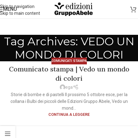
Skip to navigation
MENU
Skip to main content
Tag Archives: VEDO UN
MONDO DI COLORI
COMUNICATI STAMPA
Comunicato stampa | Vedo un mondo
di colori
ega
Storie di bombe e di pastelli Il prossimo 5 ottobre esce, per la
collana i Bulbi dei piccoli delle Edizioni Gruppo Abele, Vedo un
mond...
CONTINUA A LEGGERE