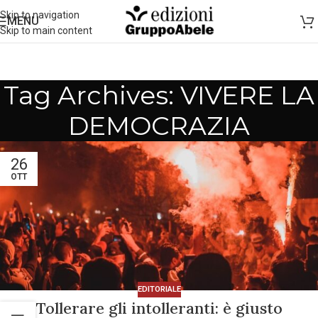
Skip to navigation
MENU
Skip to main content
Tag Archives: VIVERE LA
DEMOCRAZIA
26
OTT
EDITORIALE
Tollerare gli intolleranti: è giusto