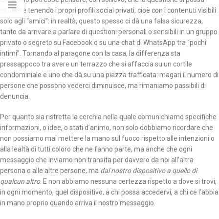
risolvere tenendo i propri profili social privati, cioè con i contenuti visibili
solo agli “amici”: in realtà, questo spesso ci dà una falsa sicurezza,
tanto da arrivare a parlare di questioni personali o sensibili in un gruppo
privato o segreto su Facebook o su una chat di WhatsApp tra “pochi
intimi”. Tornando al paragone con la casa, la differenza sta
pressappoco tra avere un terrazzo che si affaccia su un cortile
condominiale e uno che dà su una piazza trafficata: magari il numero di
persone che possono vederci diminuisce, ma rimaniamo passibili di
denuncia.
Per quanto sia ristretta la cerchia nella quale comunichiamo specifiche
informazioni, o idee, o stati d’animo, non solo dobbiamo ricordare che
non possiamo mai mettere la mano sul fuoco rispetto alle intenzioni o
alla lealtà di tutti coloro che ne fanno parte, ma anche che ogni
messaggio che inviamo non transita per davvero da noi all’altra
persona o alle altre persone, ma
dal nostro dispositivo a quello di
qualcun altro
. E non abbiamo nessuna certezza rispetto a dove si trovi,
in ogni momento, quel dispositivo, a chi possa accedervi, a chi ce l’abbia
in mano proprio quando arriva il nostro messaggio.