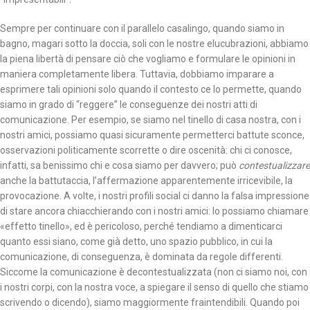
Sempre per continuare con il parallelo casalingo, quando siamo in
bagno, magari sotto la doccia, soli con le nostre elucubrazioni, abbiamo
la piena libertà di pensare ciò che vogliamo e formulare le opinioni in
maniera completamente libera. Tuttavia, dobbiamo imparare a
esprimere tali opinioni solo quando il contesto ce lo permette, quando
siamo in grado di “reggere” le conseguenze dei nostri atti di
comunicazione. Per esempio, se siamo nel tinello di casa nostra, con i
nostri amici, possiamo quasi sicuramente permetterci battute sconce,
osservazioni politicamente scorrette o dire oscenità: chi ci conosce,
infatti, sa benissimo chi e cosa siamo per davvero; può
contestualizzare
anche la battutaccia, l’affermazione apparentemente irricevibile, la
provocazione. A volte, i nostri profili social ci danno la falsa impressione
di stare ancora chiacchierando con i nostri amici: lo possiamo chiamare
«effetto tinello», ed è pericoloso, perché tendiamo a dimenticarci
quanto essi siano, come già detto, uno spazio pubblico, in cui la
comunicazione, di conseguenza, è dominata da regole differenti.
Siccome la comunicazione è decontestualizzata (non ci siamo noi, con
i nostri corpi, con la nostra voce, a spiegare il senso di quello che stiamo
scrivendo o dicendo), siamo maggiormente fraintendibili. Quando poi