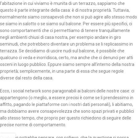
l’abitazione in cui viviamo è munita di un terrazzo, sappiamo che
questo è parte integrante della casa: è di nostra proprietà. Tuttavia,
normalmente siamo consapevoli che non si può agire allo stesso modo
se siamo in salotto o se siamo sul balcone. Per essere più specifici, ci
sono comportamenti che ci permettiamo di tenere tranquillamente
negli ambienti chiusi di casa nostra, per esempio andare in giro
seminudi, che potrebbero diventare un problema se li replicassimo in
terrazza. Se decidiamo di uscire nudi sul balcone, è possibile che
qualcuno ci veda e inorridisca, certo, ma anche che ci denunci per atti
osceni in luogo pubblico. Eppure siamo sempre all’interno della nostra
proprietà; semplicemente, in una parte di essa che segue regole
diverse dal resto della casa.
Ecco, i social network sono paragonabili ai balconi delle nostre case: ci
appartengono (o meglio, a essere precisi è come se li prendessimo in
affitto, pagando le piattaforme con i nostri dati personali), li abitiamo,
ma dobbiamo avere consapevolezza che sono spazi privati e pubblici
allo stesso tempo, che proprio per questo richiedono di seguire delle
precise norme di comportamento.
Qualcuno potrebbe pensare, con sollievo, che la questione si possa