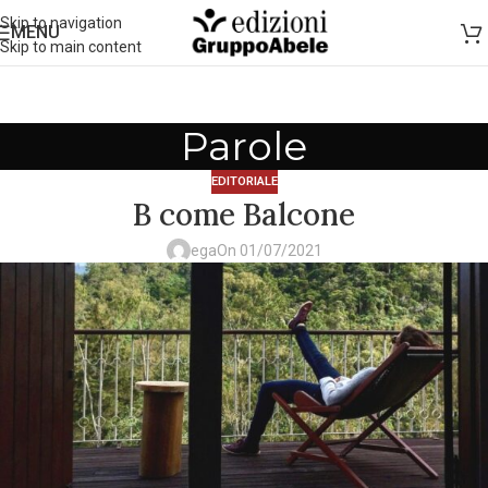
Skip to navigation
MENU
Skip to main content
Parole
EDITORIALE
B come Balcone
ega
On 01/07/2021