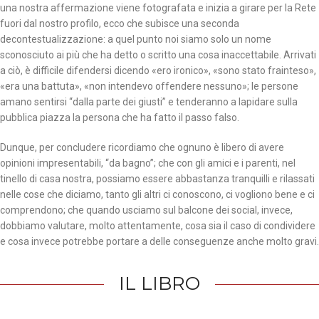
una nostra affermazione viene fotografata e inizia a girare per la Rete
fuori dal nostro profilo, ecco che subisce una seconda
decontestualizzazione: a quel punto noi siamo solo un nome
sconosciuto ai più che ha detto o scritto una cosa inaccettabile. Arrivati
a ciò, è difficile difendersi dicendo «ero ironico», «sono stato frainteso»,
«era una battuta», «non intendevo offendere nessuno»; le persone
amano sentirsi “dalla parte dei giusti” e tenderanno a lapidare sulla
pubblica piazza la persona che ha fatto il passo falso.
Dunque, per concludere ricordiamo che ognuno è libero di avere
opinioni impresentabili, “da bagno”; che con gli amici e i parenti, nel
tinello di casa nostra, possiamo essere abbastanza tranquilli e rilassati
nelle cose che diciamo, tanto gli altri ci conoscono, ci vogliono bene e ci
comprendono; che quando usciamo sul balcone dei social, invece,
dobbiamo valutare, molto attentamente, cosa sia il caso di condividere
e cosa invece potrebbe portare a delle conseguenze anche molto gravi.
IL LIBRO