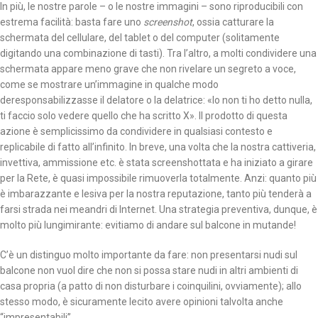
In più, le nostre parole – o le nostre immagini – sono riproducibili con
estrema facilità: basta fare uno
screenshot
, ossia catturare la
schermata del cellulare, del tablet o del computer (solitamente
digitando una combinazione di tasti). Tra l’altro, a molti condividere una
schermata appare meno grave che non rivelare un segreto a voce,
come se mostrare un’immagine in qualche modo
deresponsabilizzasse il delatore o la delatrice: «Io non ti ho detto nulla,
ti faccio solo vedere quello che ha scritto X». Il prodotto di questa
azione è semplicissimo da condividere in qualsiasi contesto e
replicabile di fatto all’infinito. In breve, una volta che la nostra cattiveria,
invettiva, ammissione etc. è stata screenshottata e ha iniziato a girare
per la Rete, è quasi impossibile rimuoverla totalmente. Anzi: quanto più
è imbarazzante e lesiva per la nostra reputazione, tanto più tenderà a
farsi strada nei meandri di Internet. Una strategia preventiva, dunque, è
molto più lungimirante: evitiamo di andare sul balcone in mutande!
C’è un distinguo molto importante da fare: non presentarsi nudi sul
balcone non vuol dire che non si possa stare nudi in altri ambienti di
casa propria (a patto di non disturbare i coinquilini, ovviamente); allo
stesso modo, è sicuramente lecito avere opinioni talvolta anche
“impresentabili”.